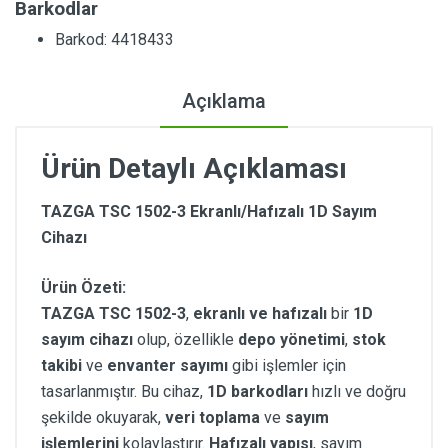
Barkodlar
Barkod: 4418433
Açıklama
Ürün Detaylı Açıklaması
TAZGA TSC 1502-3 Ekranlı/Hafızalı 1D Sayım
Cihazı
Ürün Özeti:
TAZGA TSC 1502-3
,
ekranlı ve hafızalı
bir
1D
sayım cihazı
olup, özellikle
depo yönetimi
,
stok
takibi
ve
envanter sayımı
gibi işlemler için
tasarlanmıştır. Bu cihaz,
1D barkodları
hızlı ve doğru
şekilde okuyarak,
veri toplama
ve
sayım
işlemlerini
kolaylaştırır.
Hafızalı yapısı
, sayım