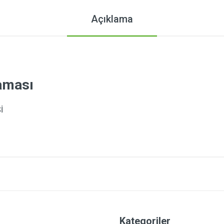
Açıklama
laması
Sİ
Kategoriler