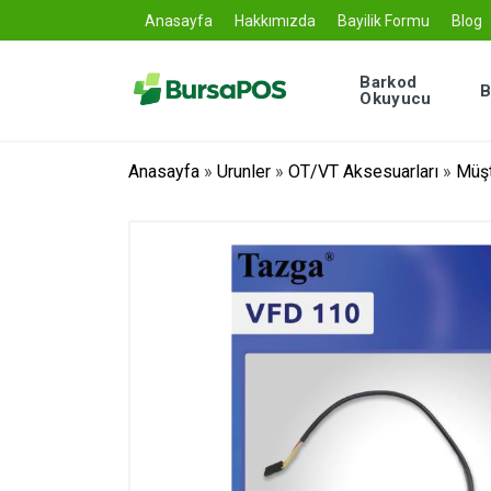
Anasayfa
Hakkımızda
Bayilik Formu
Blog
Barkod
B
Okuyucu
Anasayfa
»
Urunler
»
OT/VT Aksesuarları
»
Müşt