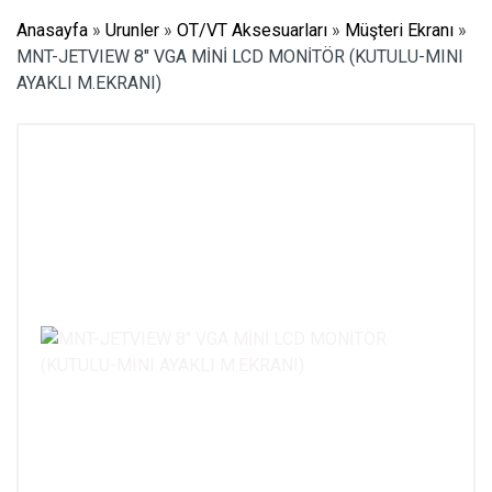
Anasayfa
»
Urunler
»
OT/VT Aksesuarları
»
Müşteri Ekranı
»
MNT-JETVIEW 8″ VGA MİNİ LCD MONİTÖR (KUTULU-MINI
AYAKLI M.EKRANI)