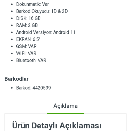
Dokunmatik:
Var
Barkod Okuyucu:
1D & 2D
DİSK:
16 GB
RAM:
2 GB
Android Versiyon:
Android 11
EKRAN:
6.5''
GSM:
VAR
WIFI:
VAR
Bluetooth:
VAR
Barkodlar
Barkod: 4420599
Açıklama
Ürün Detaylı Açıklaması