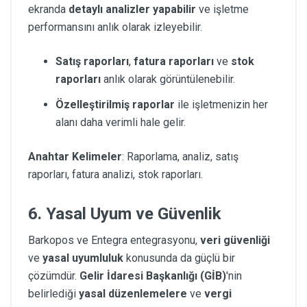
ekranda
detaylı analizler yapabilir
ve işletme
performansını anlık olarak izleyebilir.
Satış raporları
,
fatura raporları
ve
stok
raporları
anlık olarak görüntülenebilir.
Özelleştirilmiş raporlar
ile işletmenizin her
alanı daha verimli hale gelir.
Anahtar Kelimeler
: Raporlama, analiz, satış
raporları, fatura analizi, stok raporları.
6. Yasal Uyum ve Güvenlik
Barkopos ve Entegra entegrasyonu,
veri güvenliği
ve
yasal uyumluluk
konusunda da güçlü bir
çözümdür.
Gelir İdaresi Başkanlığı (GİB)
'nin
belirlediği
yasal düzenlemelere
ve
vergi