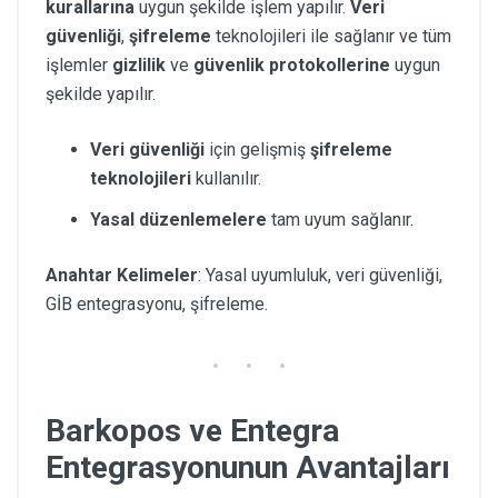
kurallarına
uygun şekilde işlem yapılır.
Veri
güvenliği
,
şifreleme
teknolojileri ile sağlanır ve tüm
işlemler
gizlilik
ve
güvenlik protokollerine
uygun
şekilde yapılır.
Veri güvenliği
için gelişmiş
şifreleme
teknolojileri
kullanılır.
Yasal düzenlemelere
tam uyum sağlanır.
Anahtar Kelimeler
: Yasal uyumluluk, veri güvenliği,
GİB entegrasyonu, şifreleme.
Barkopos ve Entegra
Entegrasyonunun Avantajları