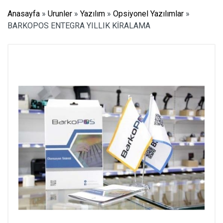
Anasayfa
»
Urunler
»
Yazılım
»
Opsiyonel Yazılımlar
»
BARKOPOS ENTEGRA YILLIK KİRALAMA