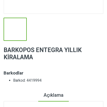
BARKOPOS ENTEGRA YILLIK
KİRALAMA
Barkodlar
Barkod: 4419994
Açıklama