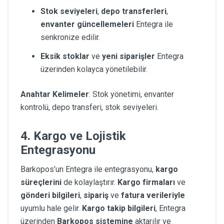
Stok seviyeleri
,
depo transferleri
,
envanter güncellemeleri
Entegra ile
senkronize edilir.
Eksik stoklar
ve
yeni siparişler
Entegra
üzerinden kolayca yönetilebilir.
Anahtar Kelimeler
: Stok yönetimi, envanter
kontrolü, depo transferi, stok seviyeleri.
4. Kargo ve Lojistik
Entegrasyonu
Barkopos’un Entegra ile entegrasyonu,
kargo
süreçlerini
de kolaylaştırır.
Kargo firmaları
ve
gönderi bilgileri
,
sipariş
ve
fatura verileriyle
uyumlu hale gelir.
Kargo takip bilgileri
, Entegra
üzerinden
Barkopos sistemine
aktarılır ve