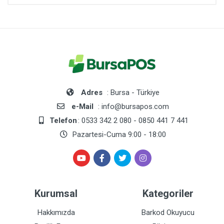
Adres
: Bursa - Türkiye
e-Mail
: info@bursapos.com
Telefon
: 0533 342 2 080 - 0850 441 7 441
Pazartesi-Cuma 9:00 - 18:00
Kurumsal
Kategoriler
Hakkımızda
Barkod Okuyucu