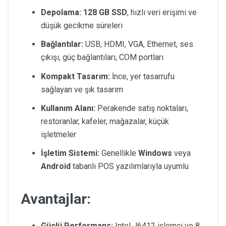
Depolama:
128 GB SSD
, hızlı veri erişimi ve
düşük gecikme süreleri
Bağlantılar:
USB, HDMI, VGA, Ethernet, ses
çıkışı, güç bağlantıları, COM portları
Kompakt Tasarım:
İnce, yer tasarrufu
sağlayan ve şık tasarım
Kullanım Alanı:
Perakende satış noktaları,
restoranlar, kafeler, mağazalar, küçük
işletmeler
İşletim Sistemi:
Genellikle
Windows
veya
Android
tabanlı POS yazılımlarıyla uyumlu
Avantajlar:
Güçlü Performans:
Intel J6412 işlemci ve 8