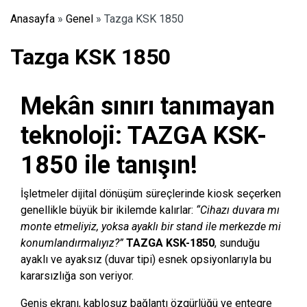
Anasayfa
»
Genel
»
Tazga KSK 1850
Tazga KSK 1850
Mekân sınırı tanımayan
teknoloji: TAZGA KSK-
1850 ile tanışın!
İşletmeler dijital dönüşüm süreçlerinde kiosk seçerken
genellikle büyük bir ikilemde kalırlar:
“Cihazı duvara mı
monte etmeliyiz, yoksa ayaklı bir stand ile merkezde mi
konumlandırmalıyız?”
TAZGA KSK-1850
, sunduğu
ayaklı ve ayaksız (duvar tipi) esnek opsiyonlarıyla bu
kararsızlığa son veriyor.
Geniş ekranı, kablosuz bağlantı özgürlüğü ve entegre