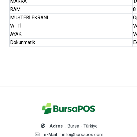
MARKA
T
RAM
8
MÜŞTERİ EKRANI
O
Wİ-Fİ
V
AYAK
V
Dokunmatik
E
Adres
: Bursa - Türkiye
e-Mail
: info@bursapos.com