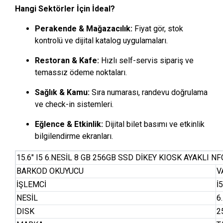
Hangi Sektörler İçin İdeal?
Perakende & Mağazacılık:
Fiyat gör, stok
kontrolü ve dijital katalog uygulamaları.
Restoran & Kafe:
Hızlı self-servis sipariş ve
temassız ödeme noktaları.
Sağlık & Kamu:
Sıra numarası, randevu doğrulama
ve check-in sistemleri.
Eğlence & Etkinlik:
Dijital bilet basımı ve etkinlik
bilgilendirme ekranları.
15.6″ I5 6.NESİL 8 GB 256GB SSD DİKEY KIOSK AYAKLI 
BARKOD OKUYUCU
V
İŞLEMCİ
İ5
NESİL
6.
DISK
2