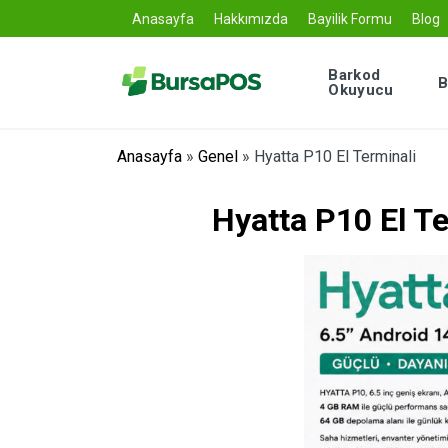
Anasayfa
Hakkımızda
Bayilik Formu
Blog
Barkod
B
Okuyucu
Anasayfa
»
Genel
»
Hyatta P10 El Terminali
Hyatta P10 El Te