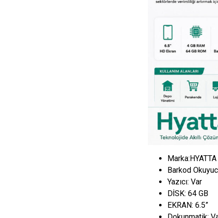
Marka:HYATTA
Barkod Okuyuc
Yazıcı:
Var
DİSK:
64 GB
EKRAN:
6.5”
Dokunmatik:
V