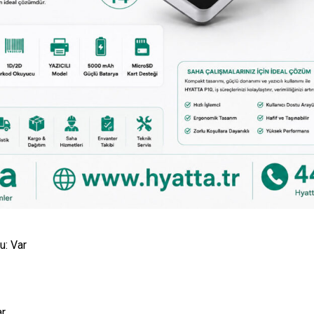
u:
Var
ar