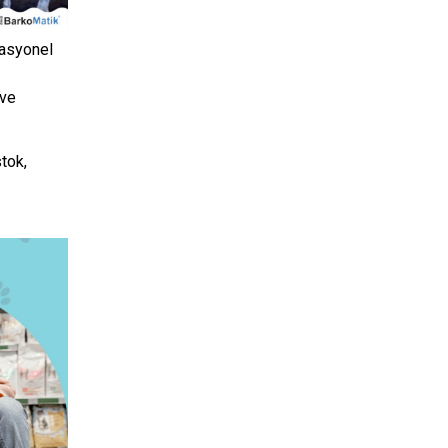
rasyonel
 ve
tok,