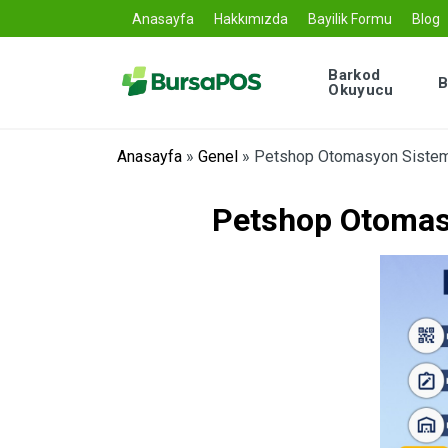
Anasayfa
Hakkımızda
Bayilik Formu
Blog
Barkod
B
Okuyucu
Anasayfa
»
Genel
»
Petshop Otomasyon Sistem
Petshop Otomas