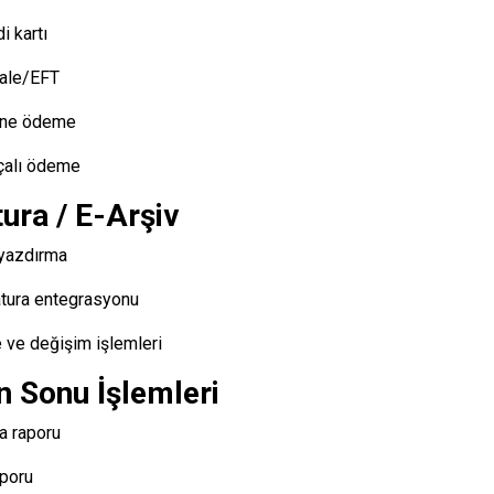
i kartı
ale/EFT
ine ödeme
çalı ödeme
ura / E-Arşiv
 yazdırma
atura entegrasyonu
e ve değişim işlemleri
 Sonu İşlemleri
a raporu
aporu