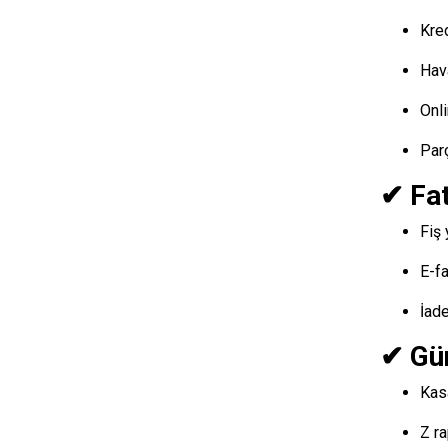
Kred
Hav
Onl
Par
✔ Fat
Fiş
E-f
İad
✔ Gün
Kas
Z r