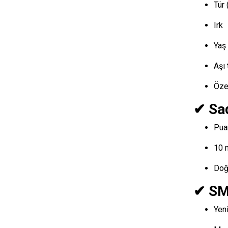
Tür 
Irk
Yaş
Aşı 
Özel
✔ Sa
Pua
10 
Doğ
✔ SM
Yen