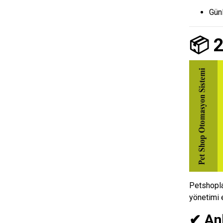
Günl
📦 2
Petshopla
yönetimi e
✔ Anl