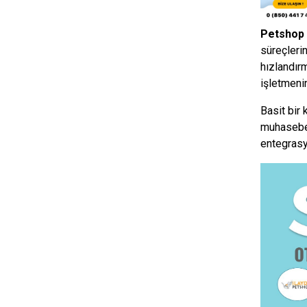
Petshop
süreçlerin
hızlandırm
işletmenin 
Basit bir
muhasebe,
entegrasy