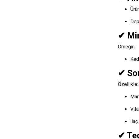
Ürün
Dep
✔ Mi
Örneğin:
Kedi
✔ Son
Özellikle:
Ma
Vit
İlaç
✔ Ted