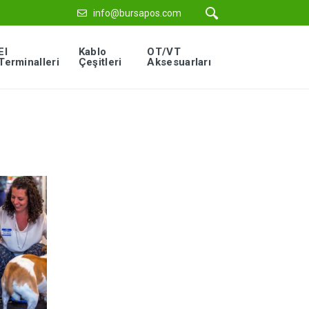
info@bursapos.com
El
Kablo
OT/VT
Terminalleri
Çeşitleri
Aksesuarları