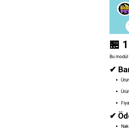
🏪 1
Bu modül 
✔ Bar
Ürün
Ürün
Fiya
✔ Öd
Nak