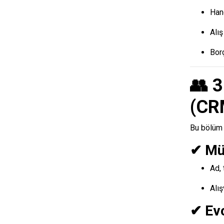
Hang
Alış
Borç
👥 3
(CR
Bu bölüm 
✔ Müş
Ad, 
Alı
✔ Evc