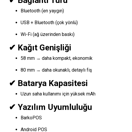
✔ Bağlantı Türü
Bluetooth (en yaygın)
USB + Bluetooth (çok yönlü)
Wi-Fi (ağ üzerinden baskı)
✔ Kağıt Genişliği
58 mm → daha kompakt, ekonomik
80 mm → daha okunaklı, detaylı fiş
✔ Batarya Kapasitesi
Uzun saha kullanımı için yüksek mAh
✔ Yazılım Uyumluluğu
BarkoPOS
Android POS