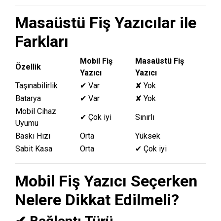
Masaüstü Fiş Yazıcılar ile
Farkları
Mobil Fiş
Masaüstü Fiş
Özellik
Yazıcı
Yazıcı
Taşınabilirlik
✔ Var
✘ Yok
Batarya
✔ Var
✘ Yok
Mobil Cihaz
✔ Çok iyi
Sınırlı
Uyumu
Baskı Hızı
Orta
Yüksek
Sabit Kasa
Orta
✔ Çok iyi
Mobil Fiş Yazıcı Seçerken
Nelere Dikkat Edilmeli?