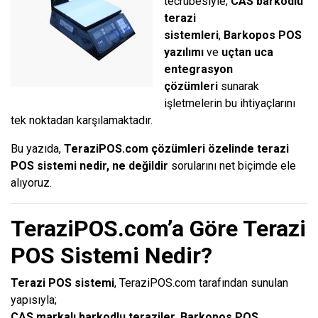
tecrübesiyle;
CAS barkodlu
terazi
sistemleri
,
Barkopos POS
yazılımı
ve
uçtan uca
entegrasyon
çözümleri
sunarak
işletmelerin bu ihtiyaçlarını
tek noktadan karşılamaktadır.
Bu yazıda,
TeraziPOS.com çözümleri özelinde terazi
POS sistemi nedir, ne değildir
sorularını net biçimde ele
alıyoruz.
TeraziPOS.com’a Göre Terazi
POS Sistemi Nedir?
Terazi POS sistemi
, TeraziPOS.com tarafından sunulan
yapısıyla;
CAS markalı barkodlu teraziler
,
Barkopos POS