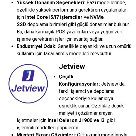
Yüksek Donanım Seçenekleri:
Bazı modellerinde,
özellikle yüksek performans gerektiren uygulamalar
için
Intel Core i5/i7 işlemciler
ve
NVMe
SSD
depolama birimleri gibi güçlü donanımlar bulunur.
Bu, daha karmaşık POS yazılımları veya yoğun veri
işleme gerektiren işler için avantaj sağlar.
Endüstriyel Odak:
Genellikle dayanıklı ve uzun ömürlü
kullanım için tasarlanmış modelleri mevcuttur.
Jetview
Çeşitli
Konfigürasyonlar:
Jetview da,
farklı işlemci ve depolama
seçenekleriyle kullanıcıya
esneklik sunar. Özellikle düşük
maliyetli çözümler arayan
işletmeler için
Intel Celeron J1900 ve i3
gibi
işlemcili modelleri popülerdir.
Müşteri Ekranı Çözümleri:
Çift ekranlı modelleriyle