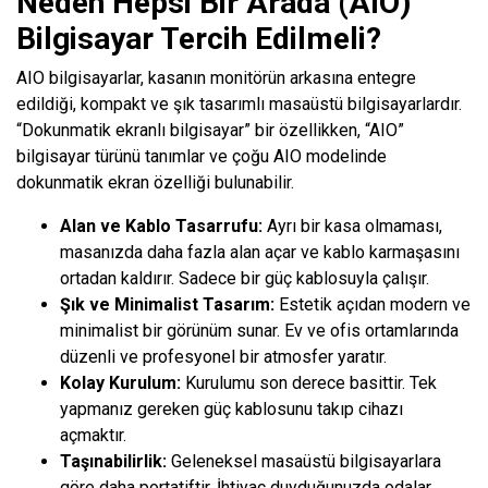
Neden Hepsi Bir Arada (AIO)
Bilgisayar Tercih Edilmeli?
AIO bilgisayarlar, kasanın monitörün arkasına entegre
edildiği, kompakt ve şık tasarımlı masaüstü bilgisayarlardır.
“Dokunmatik ekranlı bilgisayar” bir özellikken, “AIO”
bilgisayar türünü tanımlar ve çoğu AIO modelinde
dokunmatik ekran özelliği bulunabilir.
Alan ve Kablo Tasarrufu:
Ayrı bir kasa olmaması,
masanızda daha fazla alan açar ve kablo karmaşasını
ortadan kaldırır. Sadece bir güç kablosuyla çalışır.
Şık ve Minimalist Tasarım:
Estetik açıdan modern ve
minimalist bir görünüm sunar. Ev ve ofis ortamlarında
düzenli ve profesyonel bir atmosfer yaratır.
Kolay Kurulum:
Kurulumu son derece basittir. Tek
yapmanız gereken güç kablosunu takıp cihazı
açmaktır.
Taşınabilirlik:
Geleneksel masaüstü bilgisayarlara
göre daha portatiftir. İhtiyaç duyduğunuzda odalar