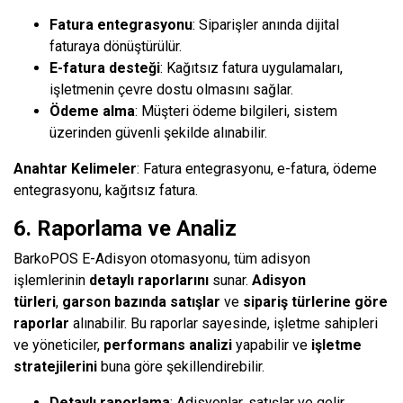
Fatura entegrasyonu
: Siparişler anında dijital
faturaya dönüştürülür.
E-fatura desteği
: Kağıtsız fatura uygulamaları,
işletmenin çevre dostu olmasını sağlar.
Ödeme alma
: Müşteri ödeme bilgileri, sistem
üzerinden güvenli şekilde alınabilir.
Anahtar Kelimeler
: Fatura entegrasyonu, e-fatura, ödeme
entegrasyonu, kağıtsız fatura.
6. Raporlama ve Analiz
BarkoPOS E-Adisyon otomasyonu, tüm adisyon
işlemlerinin
detaylı raporlarını
sunar.
Adisyon
türleri
,
garson bazında satışlar
ve
sipariş türlerine göre
raporlar
alınabilir. Bu raporlar sayesinde, işletme sahipleri
ve yöneticiler,
performans analizi
yapabilir ve
işletme
stratejilerini
buna göre şekillendirebilir.
Detaylı raporlama
: Adisyonlar, satışlar ve gelir