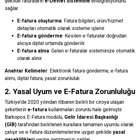
şekilde faturaların
e-Devlet sistemine
entegrasyonunu
sağlar.
E-fatura oluşturma
: Fatura bilgileri, ürün/hizmet
detayları otomatik olarak sisteme işlenir.
E-fatura gönderme
: Kesilen e-faturalar doğrudan
alıcıya dijital ortamda gönderilir.
E-fatura alma
: Gelen e-faturalar sisteminize otomatik
olarak alınır.
Anahtar Kelimeler
: Elektronik fatura gönderme, e-fatura
alımı, dijital fatura, yasal zorunluluk.
2. Yasal Uyum ve E-Fatura Zorunluluğu
Türkiye’de 2020 yılından itibaren belirli bir ciroya ulaşan
şirketlerin
e-fatura
kullanmaları zorunlu hale gelmiştir.
Barkopos E-Fatura modülü,
Gelir İdaresi Başkanlığı
(GİB)
tarafından belirlenen kurallara tamamen uyumlu olarak
çalışır ve e-fatura düzenlemelerine uygun şekilde
yasal
gereklilikleri
yerine getirmenizi sağlar.