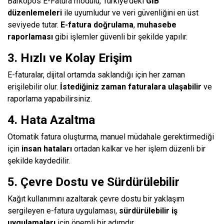
Barkopos E-Fatura modülü, Türkiye’deki
GİB
düzenlemeleri
ile uyumludur ve veri güvenliğini en üst
seviyede tutar.
E-fatura doğrulama
,
muhasebe
raporlaması
gibi işlemler güvenli bir şekilde yapılır.
3. Hızlı ve Kolay Erişim
E-faturalar, dijital ortamda saklandığı için her zaman
erişilebilir olur.
İstediğiniz zaman faturalara ulaşabilir
ve
raporlama yapabilirsiniz.
4. Hata Azaltma
Otomatik fatura oluşturma, manuel müdahale gerektirmediği
için
insan hataları
ortadan kalkar ve her işlem düzenli bir
şekilde kaydedilir.
5. Çevre Dostu ve Sürdürülebilir
Kağıt kullanımını azaltarak çevre dostu bir yaklaşım
sergileyen e-fatura uygulaması,
sürdürülebilir iş
uygulamaları
için önemli bir adımdır.