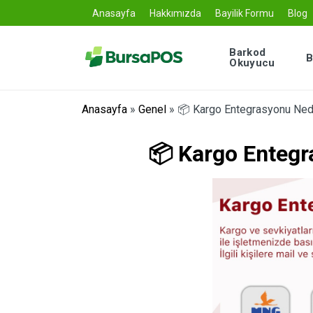
Anasayfa
Hakkımızda
Bayilik Formu
Blog
Barkod
B
Okuyucu
Anasayfa
»
Genel
»
📦 Kargo Entegrasyonu Ned
📦 Kargo Entegr