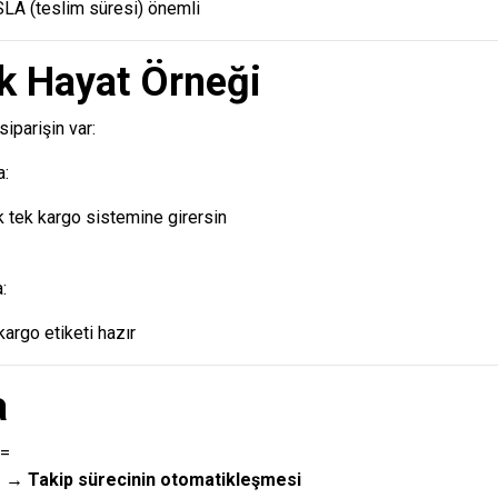
SLA (teslim süresi) önemli
k Hayat Örneği
iparişin var:
a:
k tek kargo sistemine girersin
:
argo etiketi hazır
a
 =
 → Takip sürecinin otomatikleşmesi