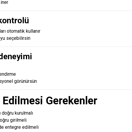
iner
kontrolü
arı otomatik kullanır
yu seçebilirsin
 deneyimi
lendirme
syonel görünürsün
t Edilmesi Gerekenler
ı doğru kurulmalı
oğru girilmeli
de entegre edilmeli