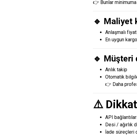
👉 Bunlar minimuma 
🔹 Maliyet 
Anlaşmalı fiyatl
En uygun kargo
🔹 Müşteri
Anlık takip
Otomatik bilgi
👉 Daha profe
⚠️ Dikka
API bağlantılar
Desi / ağırlık d
İade süreçleri 