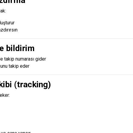
azdırma
ak:
luşturur
zdırırsın
e bildirim
le takip numarası gider
unu takip eder
kibi (tracking)
eker: