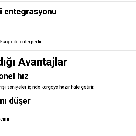
ri entegrasyonu
kargo ile entegredir.
ığı Avantajlar
onel hız
şi saniyeler içinde kargoya hazır hale getirir.
nı düşer
eçimi