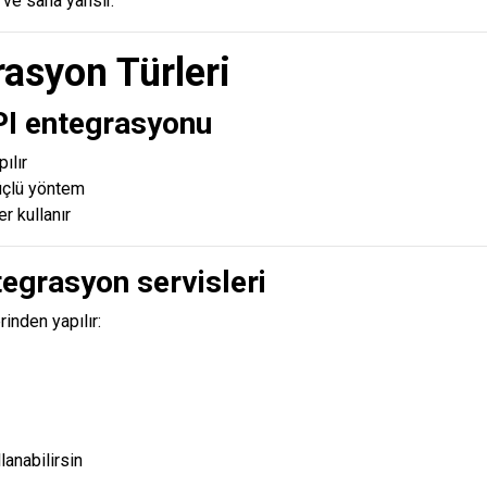
 ve sana yansır.
rasyon Türleri
PI entegrasyonu
pılır
üçlü yöntem
r kullanır
tegrasyon servisleri
rinden yapılır:
anabilirsin