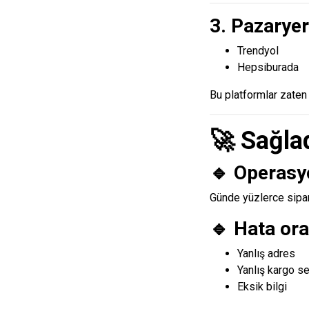
3. Pazarye
Trendyol
Hepsiburada
Bu platformlar zaten 
🚀 Sağlad
🔹 Operasy
Günde yüzlerce sipari
🔹 Hata ora
Yanlış adres
Yanlış kargo s
Eksik bilgi