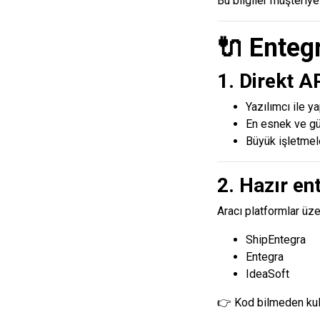
Bu bilgiler müşteriye
🔌 Enteg
1. Direkt A
Yazılımcı ile ya
En esnek ve g
Büyük işletmele
2. Hazır en
Aracı platformlar üze
ShipEntegra
Entegra
IdeaSoft
👉 Kod bilmeden kull