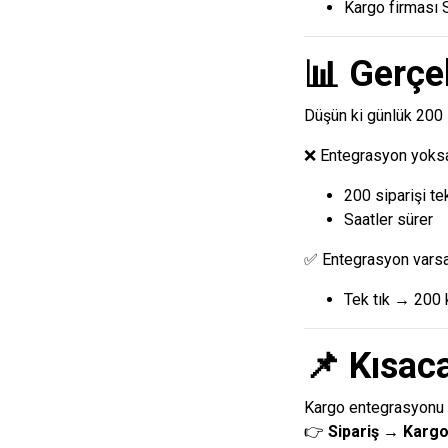
Kargo firması 
📊 Gerçe
Düşün ki günlük 200 s
❌ Entegrasyon yoks
200 siparişi te
Saatler sürer
✅ Entegrasyon varsa
Tek tık → 200 k
📌 Kısac
Kargo entegrasyonu
👉
Sipariş → Kargo