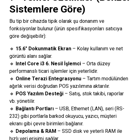
Sistemlere Göre)
Bu tip bir cihazda tipik olarak şu donanım ve
fonksiyonlar bulunur (ürün spesifikasyonları satıcıya
göre değişebilir):
🔹
15.6″ Dokunmatik Ekran
– Kolay kullanım ve net
görüntü alanı sağlar.
🔹
Intel Core i3 6. Nesil İşlemci
– Orta düzey
performanslı ticari işlemler için yeterlidir.
🔹
Online Terazi Entegrasyonu
– Tartım modülünden
ağırlık verisi doğrudan POS yazılımına aktarılır.
🔹
POS Yazılım Desteği
– Satış, stok takibi, raporlar
vb. yönetilir.
🔹
Bağlantı Portları
– USB, Ethernet (LAN), seri (RS-
232) gibi portlarla barkod okuyucu, yazıcı, müşteri
ekranı gibi çevre birimleri bağlanır.
🔹
Depolama & RAM
– SSD disk ve yeterli RAM ile
hızlı veri erişimi sağlar.