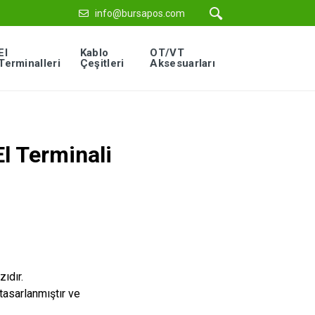
info@bursapos.com
El
Kablo
OT/VT
Terminalleri
Çeşitleri
Aksesuarları
l Terminali
zıdır.
 tasarlanmıştır ve