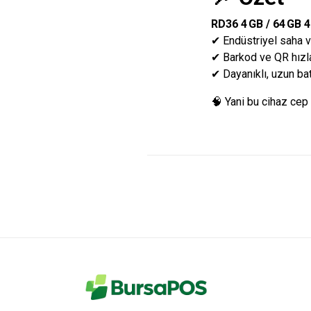
RD36 4 GB / 64 GB 4
✔ Endüstriyel saha ve
✔ Barkod ve QR hızla
✔ Dayanıklı, uzun ba
🧠 Yani bu cihaz cep