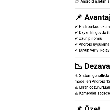
👉 Android işletim s
📌 Avantaj
✔ Hızlı barkod okum
✔ Dayanıklı gövde (
✔ Uzun pil ömrü
✔ Android uygulama 
✔ Büyük veriyi kolay 
📉 Dezava
⚠ Sistem genellikle
modelleri Android 12 
⚠ Ekran çözünürlüğü 
⚠ Kameralar sadece i
📌 Özet