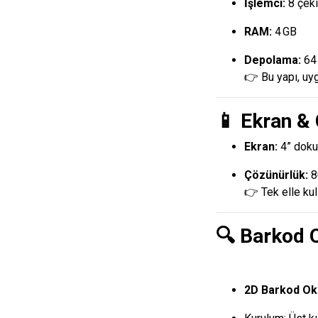
İşlemci:
8 çeki
RAM:
4 GB
Depolama:
64 
👉 Bu yapı, uyg
📱 Ekran &
Ekran:
4” doku
Çözünürlük:
8
👉 Tek elle kull
🔍 Barkod 
2D Barkod Ok