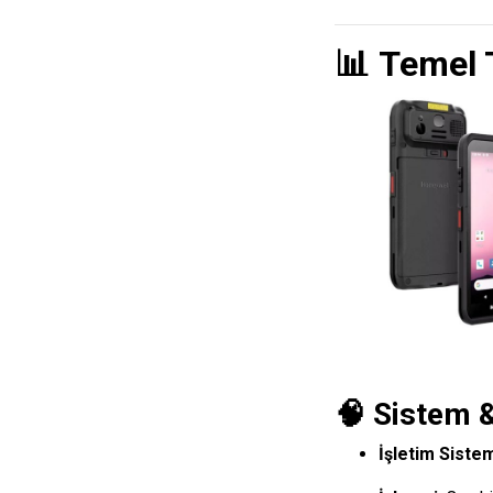
📊
Temel T
🧠 Sistem 
İşletim Sistem