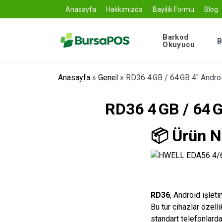
Anasayfa
Hakkımızda
Bayilik Formu
Blog
Barkod
B
Okuyucu
Anasayfa
»
Genel
»
RD36 4 GB / 64 GB 4″ Androi
RD36 4 GB / 64 
📦
Ürün N
RD36
, Android işlet
Bu tür cihazlar özell
standart telefonlarda