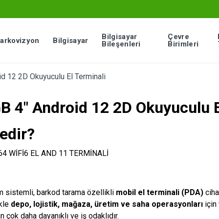
Bilgisayar
Çevre
arkovizyon
Bilgisayar
Bileşenleri
Birimleri
d 12 2D Okuyuculu El Terminali
GB 4″ Android 12 2D Okuyuculu E
edir?
im sistemli, barkod tarama özellikli
mobil el terminali (PDA)
ciha
ikle
depo, lojistik, mağaza, üretim ve saha operasyonları
için
n çok daha dayanıklı ve iş odaklıdır.