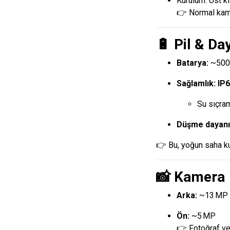
Kurulum: Üst kı
👉 Normal kame
🔋
Pil & Day
Batarya:
~5000
Sağlamlık:
IP6
Su sıçram
Düşme dayanı
👉 Bu, yoğun saha ku
📸 Kamera
Arka:
~13 MP
Ön:
~5 MP
👉 Fotoğraf ve 