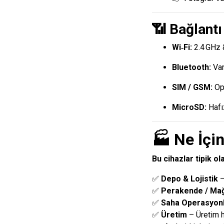
📶 Bağlantı
Wi‑Fi:
2.4 GHz 
Bluetooth:
Va
SIM / GSM:
Ops
MicroSD:
Hafız
🏭
Ne İçin
Bu cihazlar tipik ola
✅
Depo & Lojistik
–
✅
Perakende / Ma
✅
Saha Operasyonl
✅
Üretim
– Üretim h