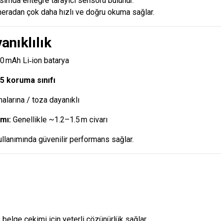
sımda entegre tarayıcı sensörü bulunur.
radan çok daha hızlı ve doğru okuma sağlar.
anıklılık
 mAh Li‑ion batarya
5 koruma sınıfı
alarına / toza dayanıklı
mı:
Genellikle ~1.2–1.5 m civarı
llanımında güvenilir performans sağlar.
belge çekimi için yeterli çözünürlük sağlar.