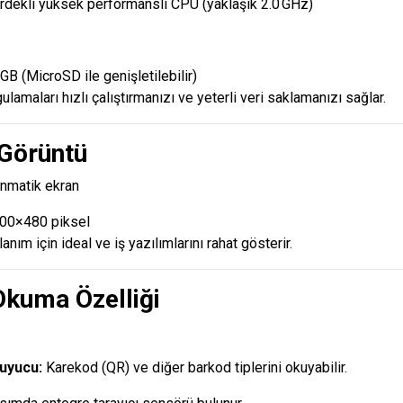
rdekli yüksek performanslı CPU (yaklaşık 2.0 GHz)
GB (MicroSD ile genişletilebilir)
ulamaları hızlı çalıştırmanızı ve yeterli veri saklamanızı sağlar.
 Görüntü
nmatik ekran
00×480 piksel
anım için ideal ve iş yazılımlarını rahat gösterir.
Okuma Özelliği
uyucu:
Karekod (QR) ve diğer barkod tiplerini okuyabilir.